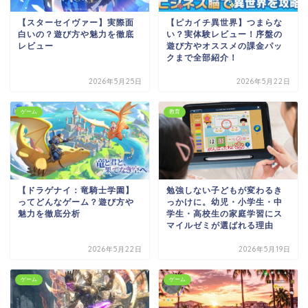
【スターセイヴァー】実際面
【ピカイチ異世界】つまらな
白いの？遊び方や魅力を徹底
い？実体験レビュー！序盤の
レビュー
遊び方やオススメの課金パッ
クまで全部紹介！
2026年5月25日
2026年5月22日
ゲーム
教育
【ドラゲナイ：竜騎士学園】
勉強しない子どもが変わるき
ってどんなゲーム？遊び方や
っかけに。幼児・小学生・中
魅力を徹底分析
学生・高校生の家庭学習にス
マイルゼミが選ばれる理由
2026年5月22日
2026年5月19日
ゲーム
ゲーム