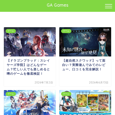
GA Games
ゲーム
ゲーム
【ドラゴンブラッド：スレイ
【超自然スクワッド】って面
ヤーズ学院】はどんなゲー
白い？実際遊んでみてのレビ
ム？忙しい人でも楽しめると
ュー、口コミを完全解説！
噂のゲームを徹底検証！
2026年7月2日
2026年6月13日
ゲーム
ゲーム