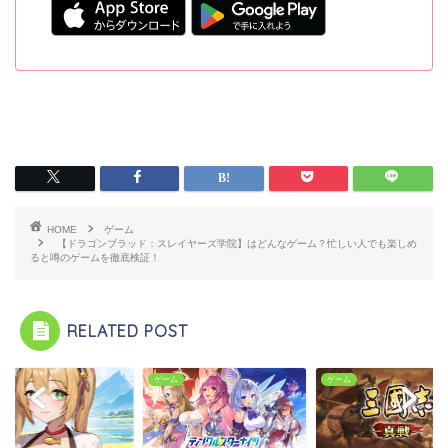
HOME
ゲーム
【ドラゴンブラッド：スレイヤーズ学院】はどんなゲーム？忙しい人でも楽しめ
ると噂のゲームを徹底検証！
RELATED POST
ム
ゲーム
ゲーム