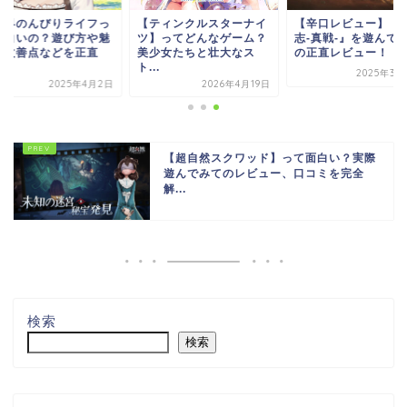
世界のんびりライフっ
【ティンクルスターナイ
【辛口レビュー】『
面白いの？遊び方や魅
ツ】ってどんなゲーム？
志-真戦-』を遊んで
、改善点などを正直
美少女たちと壮大なス
の正直レビュー！
.
ト...
2025年3月
2025年4月2日
2026年4月19日
【超自然スクワッド】って面白い？実際
遊んでみてのレビュー、口コミを完全
解...
検索
検索