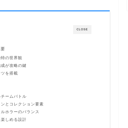
CLOSE
概要
独特の世界観
編成が攻略の鍵
ンツを搭載
いチームバトル
インとコレクション要素
カルホラーのバランス
に楽しめる設計