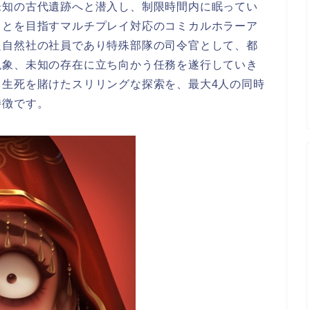
未知の古代遺跡へと潜入し、制限時間内に眠ってい
ことを目指すマルチプレイ対応のコミカルホラーア
超自然社の社員であり特殊部隊の司令官として、都
現象、未知の存在に立ち向かう任務を遂行していき
る生死を賭けたスリリングな探索を、最大4人の同時
特徴です。