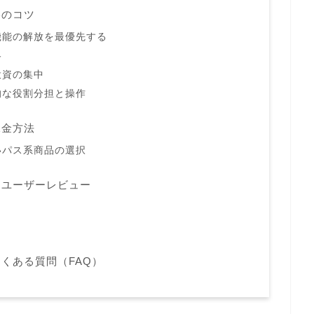
略のコツ
機能の解放を最優先する
略
投資の集中
的な役割分担と操作
課金方法
いパス系商品の選択
・ユーザーレビュー
くある質問（FAQ）