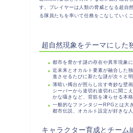
す。プレイヤーは人類の脅威となる超自
る隊員たちを率いて任務をこなしていく
超自然現象をテーマにした
都市を脅かす謎の存在や異常現象
近未来とオカルト要素が融合した
進させるたびに新たな謎が次々と
薄暗い燭台が照らし出す奇妙な壁
シーバーから途切れ途切れに聞こ
かな囁きなど、背筋を凍らせる本
一般的なファンタジーRPGとは大
都市伝説、オカルト設定が好きな
キャラクター育成とチーム