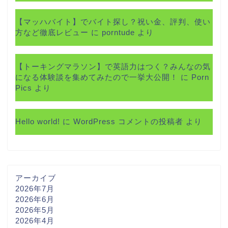
【マッハバイト】でバイト探し？祝い金、評判、使い
方など徹底レビュー
に
porntude
より
【トーキングマラソン】で英語力はつく？みんなの気
になる体験談を集めてみたので一挙大公開！
に
Porn
Pics
より
Hello world!
に
WordPress コメントの投稿者
より
アーカイブ
2026年7月
2026年6月
2026年5月
2026年4月