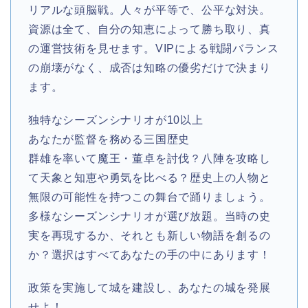
リアルな頭脳戦。人々が平等で、公平な対決。
資源は全て、自分の知恵によって勝ち取り、真
の運営技術を見せます。VIPによる戦闘バランス
の崩壊がなく、成否は知略の優劣だけで決まり
ます。
独特なシーズンシナリオが10以上
あなたが監督を務める三国歴史
群雄を率いて魔王・董卓を討伐？八陣を攻略し
て天象と知恵や勇気を比べる？歴史上の人物と
無限の可能性を持つこの舞台で踊りましょう。
多様なシーズンシナリオが選び放題。当時の史
実を再現するか、それとも新しい物語を創るの
か？選択はすべてあなたの手の中にあります！
政策を実施して城を建設し、あなたの城を発展
せよ！