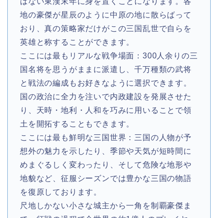
はない東漢末年に身を置くことになります。各
地の豪傑が星辰のように中原の地に散らばって
おり、真の策略家だけがこの三国乱世で自らを
英雄と称することができます。
ここには最もリアルな戦争場面：300人余りの三
国名将を思うがままに派遣し、千万種類の武将
と戦法の編成もお好きなように選択できます。
国の政治に全力を注いで内政建設を発展させた
り、天時・地利・人和を巧みに用いることで領
土を開拓することもできます。
ここには最も鮮明な三国世界：三国の人物が予
想外の魅力を示したり、季節や天気が短時間に
めまぐるしく変わったり、そして危険な地形や
地貌など、征服シーズンでは豊かな三国の物語
を復原しております。
尺地しかない小さな城主から一角を制覇豪傑ま