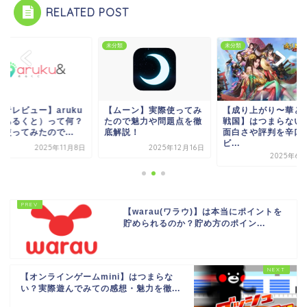
RELATED POST
類
未分類
未分類
本音レビュー】aruku
【ムーン】実際使ってみ
【成り上がり〜華と
（あるくと）って何？
たので魅力や問題点を徹
戦国】はつまらない
使ってみたので...
底解説！
面白さや評判を辛口
ビ...
2025年11月8日
2025年12月16日
2025年6月
【warau(ワラウ)】は本当にポイントを
貯められるのか？貯め方のポイン...
【オンラインゲームmini】はつまらな
い？実際遊んでみての感想・魅力を徹...