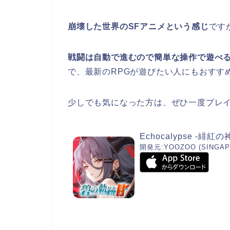
崩壊した世界のSFアニメという感じ
です
戦闘は自動で進むので簡単な操作で遊べ
で、最新のRPGが遊びたい人にもおすす
少しでも気になった方は、ぜひ一度プレ
Echocalypse -緋紅の
開発元:
YOOZOO (SINGAPO