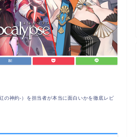
se -緋紅の神約-）を担当者が本当に面白いかを徹底レビ