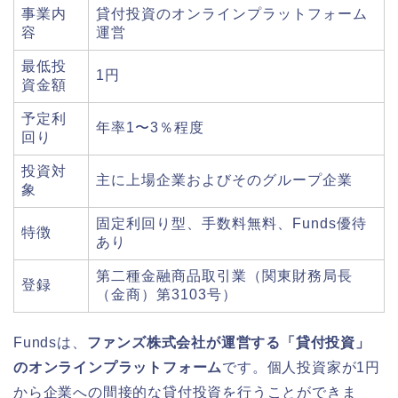
事業内
貸付投資のオンラインプラットフォーム
容
運営
最低投
1円
資金額
予定利
年率1〜3％程度
回り
投資対
主に上場企業およびそのグループ企業
象
固定利回り型、手数料無料、Funds優待
特徴
あり
第二種金融商品取引業（関東財務局長
登録
（金商）第3103号）
Fundsは、
ファンズ株式会社が運営する「貸付投資」
のオンラインプラットフォーム
です。個人投資家が1円
から企業への間接的な貸付投資を行うことができま