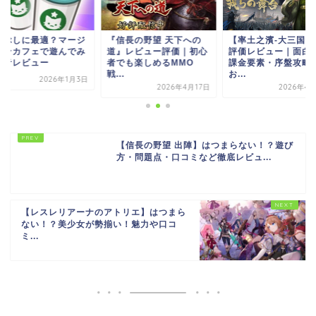
つぶしに最適？マージ
『信長の野望 天下への
【率土之濱-大三国志
ャンカフェで遊んでみ
道』レビュー評価｜初心
評価レビュー｜面白
本音レビュー
者でも楽しめるMMO
課金要素・序盤攻略
戦...
お...
2026年1月3日
2026年4月17日
2026年4
【信長の野望 出陣】はつまらない！？遊び
方・問題点・口コミなど徹底レビュ...
【レスレリアーナのアトリエ】はつまら
ない！？美少女が勢揃い！魅力や口コ
ミ...