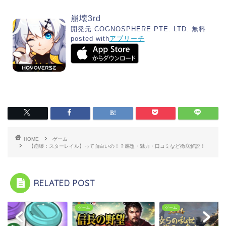
崩壊3rd
開発元:
COGNOSPHERE PTE. LTD.
無料
posted with
アプリーチ
HOME
ゲーム
【崩壊：スターレイル】って面白いの！？感想・魅力・口コミなど徹底解説！
RELATED POST
ム
ゲーム
ゲーム