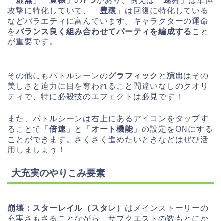
「
虚無
」「
豊穣
」の
7つ
があり、例えば「
巡狩
」は単体
攻撃に特化していて、「
豊穣
」は回復に特化している
などバラエティに富んでいます。キャラクターの運命
を
バランス良く組み合わせてパーティを編成する
こと
が重要です。
その他にもバトルシーンの
グラフィック
と
演出
はその
美しさと迫力に目を奪われること間違いなしのクオリ
ティで、特に必殺技のエフェクトは必見です！
また、バトルシーンは右上にあるアイコンをタップす
ることで「
倍速
」と「
オート機能
」の設定をONにする
ことができます。さくさく進めたいときなどはぜひ活
用しましょう！
大充実のやりこみ要素
崩壊：スターレイル（スタレ）
はメインストーリーの
充実さもさることながら、サブクエストの数もとにか