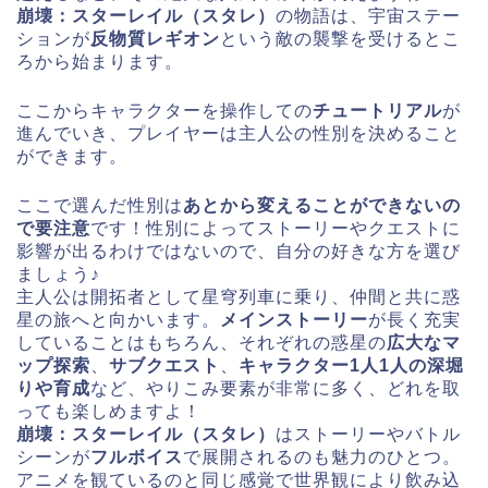
崩壊：スターレイル（スタレ）
の物語は、宇宙ステー
ションが
反物質レギオン
という敵の襲撃を受けるとこ
ろから始まります。
ここからキャラクターを操作しての
チュートリアル
が
進んでいき、プレイヤーは主人公の性別を決めること
ができます。
ここで選んだ性別は
あとから変えることができないの
で要注意
です！性別によってストーリーやクエストに
影響が出るわけではないので、自分の好きな方を選び
ましょう♪
主人公は開拓者として
星穹列車
に乗り、仲間と共に惑
星の旅へと向かいます。
メインストーリー
が長く充実
していることはもちろん、それぞれの惑星の
広大なマ
ップ探索
、
サブクエスト
、
キャラクター1人1人の深堀
りや育成
など、やりこみ要素が非常に多く、どれを取
っても楽しめますよ！
崩壊：スターレイル（スタレ）
はストーリーやバトル
シーンが
フルボイス
で展開されるのも魅力のひとつ。
アニメを観ているのと同じ感覚で世界観により飲み込