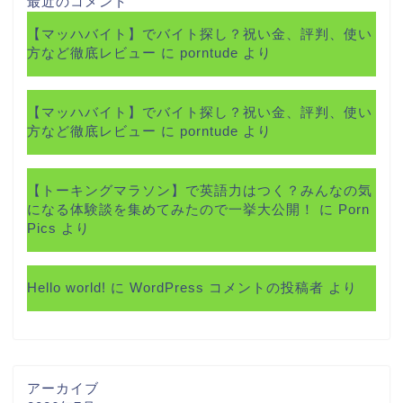
最近のコメント
【マッハバイト】でバイト探し？祝い金、評判、使い
方など徹底レビュー
に
porntude
より
【マッハバイト】でバイト探し？祝い金、評判、使い
方など徹底レビュー
に
porntude
より
【トーキングマラソン】で英語力はつく？みんなの気
になる体験談を集めてみたので一挙大公開！
に
Porn
Pics
より
Hello world!
に
WordPress コメントの投稿者
より
アーカイブ