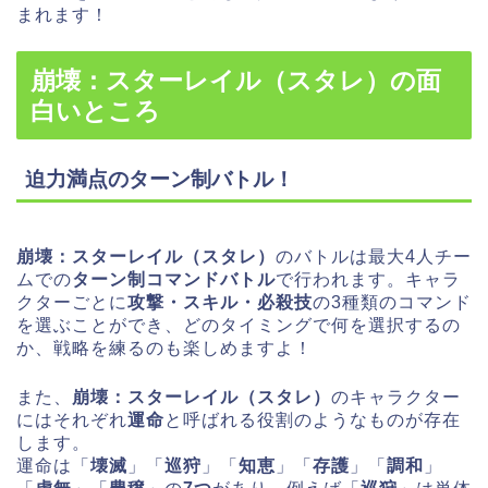
まれます！
崩壊：スターレイル（スタレ）の面
白いところ
迫力満点のターン制バトル！
崩壊：スターレイル（スタレ）
のバトルは最大4人チー
ムでの
ターン制コマンドバトル
で行われます。キャラ
クターごとに
攻撃・スキル・必殺技
の3種類のコマンド
を選ぶことができ、どのタイミングで何を選択するの
か、戦略を練るのも楽しめますよ！
また、
崩壊：スターレイル（スタレ）
のキャラクター
にはそれぞれ
運命
と呼ばれる役割のようなものが存在
します。
運命は「
壊滅
」「
巡狩
」「
知恵
」「
存護
」「
調和
」