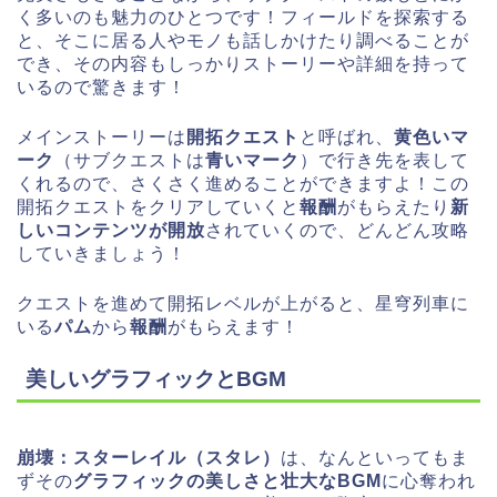
く多いのも魅力のひとつです！フィールドを探索する
と、そこに居る人やモノも話しかけたり調べることが
でき、その内容もしっかりストーリーや詳細を持って
いるので驚きます！
メインストーリーは
開拓クエスト
と呼ばれ、
黄色いマ
ーク
（サブクエストは
青いマーク
）で行き先を表して
くれるので、さくさく進めることができますよ！この
開拓クエストをクリアしていくと
報酬
がもらえたり
新
しいコンテンツが開放
されていくので、どんどん攻略
していきましょう！
クエストを進めて開拓レベルが上がると、
星穹列車
に
いる
パム
から
報酬
がもらえます！
美しいグラフィックとBGM
崩壊：スターレイル（スタレ）
は、なんといってもま
ずその
グラフィックの美しさと壮大なBGM
に心奪われ