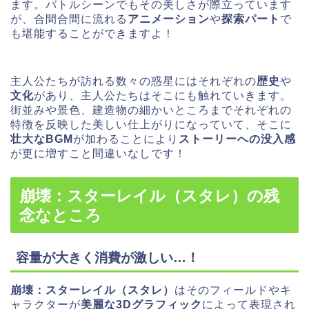
ます。バトルシーンでもその美しさが際立っています
が、合間合間に流れる
アニメーション
や
探索パート
で
も堪能することができますよ！
主人公たちが訪れる数々の惑星にはそれぞれの
歴史
や
文化
があり、主人公たちはそこにも触れていきます。
街並みや景色、建造物の細かいところまでそれぞれの
特徴を反映した美しい仕上がりになっていて、そこに
壮大なBGM
が加わることにより
ストーリーへの没入感
が更に増すこと間違いなしです！
崩壊：スターレイル（スタレ）の残
念なところ
容量が大きく消費が激しい…！
崩壊：スターレイル（スタレ）
はそのフィールドやキ
ャラクターが
美麗な3Dグラフィック
によって表現され