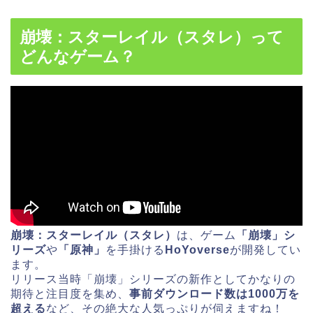
崩壊：スターレイル（スタレ）って
どんなゲーム？
崩壊：スターレイル（スタレ）
は、ゲーム
「崩壊」シ
リーズ
や
「原神」
を手掛ける
HoYoverse
が開発してい
ます。
リリース当時「崩壊」シリーズの新作としてかなりの
期待と注目度を集め、
事前ダウンロード数は1000万を
超える
など、その絶大な人気っぷりが伺えますね！