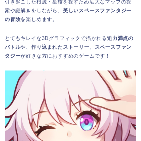
引き起こした根源・
星核
を探すため広大なマップの探
索や謎解きをしながら、
美しいスペースファンタジー
の冒険
を楽しめます。
とてもキレイな3Dグラフィックで描かれる
迫力満点の
バトル
や、
作り込まれたストーリー
、
スペースファン
タジー
が好きな方におすすめのゲームです！