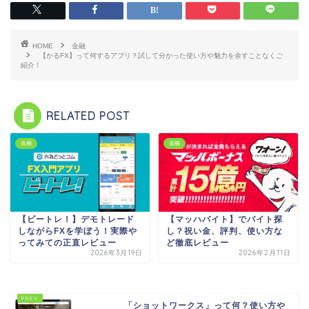
HOME
金融
【かるFX】って何するアプリ？試して分かった使い方や魅力を余すことなくご
紹介！
RELATED POST
金融
金融
【ビートレ！】デモトレード
【マッハバイト】でバイト探
しながらFXを学ぼう！実際や
し？祝い金、評判、使い方な
ってみての正直レビュー
ど徹底レビュー
2026年3月19日
2026年2月11日
「ショットワークス」って何？使い方や