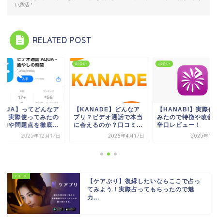
い恋活！
RELATED POST
い
出会い
出会い
AQUA】ってどんなア
【KANADE】どんなア
【HANABI】実際使
リ？実際使ってみたの
プリ？ビデオ通話で本当
みたので特徴や改善
魅力や問題点を徹底...
に会えるのか？口コミ...
辛口レビュー！
2025年12月17日
2026年4月17日
2025年1
【ケアぷり】復縁したいならここで占っ
てみよう！実際占ってもらったので魅
力...