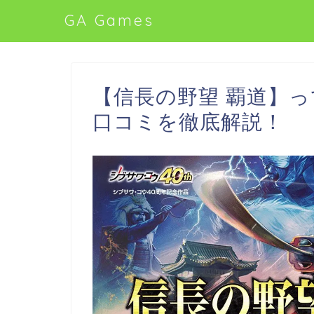
GA Games
【信長の野望 覇道】
口コミを徹底解説！