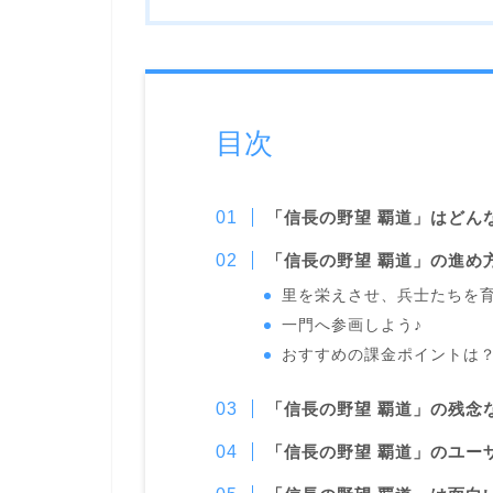
目次
「信長の野望 覇道」はどん
「信長の野望 覇道」の進め
里を栄えさせ、兵士たちを
一門へ参画しよう♪
おすすめの課金ポイントは
「信長の野望 覇道」の残念
「信長の野望 覇道」のユー