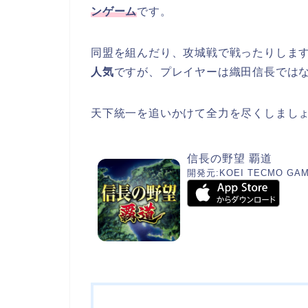
ンゲーム
です。
同盟を組んだり、攻城戦で戦ったりしま
人気
ですが、プレイヤーは織田信長では
天下統一を追いかけて全力を尽くしまし
信長の野望 覇道
開発元:
KOEI TECMO GAME