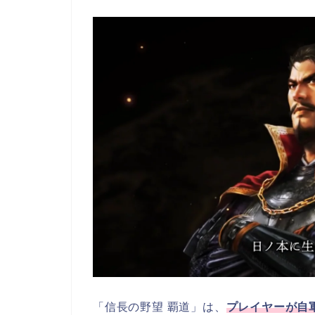
「信長の野望 覇道」は、
プレイヤーが自