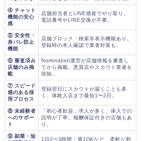
④ チャット
店舗担当者とLINE感覚でやり取り。
機能の安心
電話番号やLINE交換が不要。
感
⑤ 安全性・
店舗ブロック・検索非表示機能あり。
身バレ防止
登録時の本人確認で業者対策も。
機能
⑥ 審査済み
Nomination運営が店舗情報を審査し
店舗のみ掲
てから掲載。悪質店やスカウト業者を
載
排除。
⑦ スピード
登録翌日にスカウトが届くことも多
感のある採
く、体験入店まで最短1〜2日。
用プロセス
⑧ 未経験者
「初心者歓迎」求人が多く、体入での
へのサポー
説明が丁寧。報酬保証付きの店舗もあ
ト
り。
⑨ 副業・短
1日2〜3時間・週1OKなど、柔軟な勤