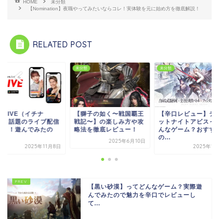
HOME
未分類
【Nomination】夜職やってみたいならコレ！実体験を元に始め方を徹底解説！
RELATED POST
類
未分類
未分類
7LIVE（イチナ
【獅子の如く〜戦国覇王
【辛口レビュー】デ
）】話題のライブ配信
戦記〜】の楽しみ方や攻
ットナイトアビスっ
プリ！遊んでみたの
略法を徹底レビュー！
んなゲーム？おすす
.
の...
2025年6月10日
2025年11月8日
2025年1
【黒い砂漠】ってどんなゲーム？実際遊
んでみたので魅力を辛口でレビューし
て...