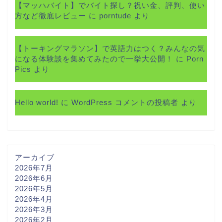
【マッハバイト】でバイト探し？祝い金、評判、使い
方など徹底レビュー
に
porntude
より
【トーキングマラソン】で英語力はつく？みんなの気
になる体験談を集めてみたので一挙大公開！
に
Porn
Pics
より
Hello world!
に
WordPress コメントの投稿者
より
アーカイブ
2026年7月
2026年6月
2026年5月
2026年4月
2026年3月
2026年2月