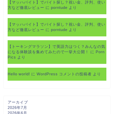
【マッハバイト】でバイト探し？祝い金、評判、使い
方など徹底レビュー
に
porntude
より
【マッハバイト】でバイト探し？祝い金、評判、使い
方など徹底レビュー
に
porntude
より
【トーキングマラソン】で英語力はつく？みんなの気
になる体験談を集めてみたので一挙大公開！
に
Porn
Pics
より
Hello world!
に
WordPress コメントの投稿者
より
アーカイブ
2026年7月
2026年6月