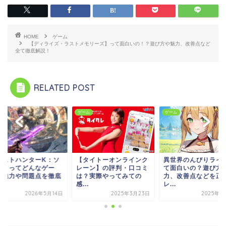
HOME
ゲーム
【ディライズ・ラストメモリーズ】って面白いの！？遊び方や魅力、改善点など
全て徹底解説！
RELATED POST
ム
ゲーム
ゲーム
タイトーオンラインク
異世界のんびりライフっ
【ラストハンターK
ーン】の評判・口コミ
て面白いの？遊び方や魅
ウル】ってどんなゲ
？実際やってみての
力、改善点などを正直
ム？魅力や問題点を
.
レ...
解...
2025年3月23日
2025年4月2日
2026年5